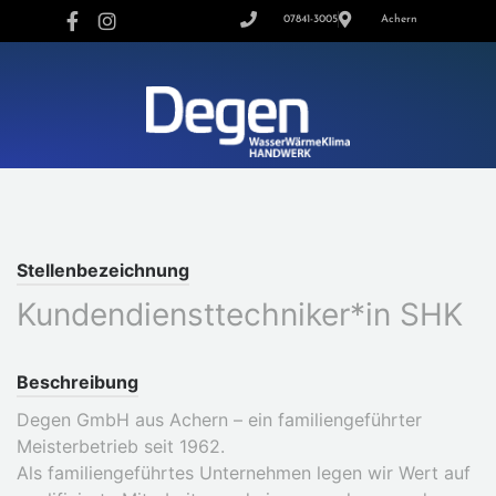
07841-3005
Achern
Stellenbezeichnung
Kundendiensttechniker*in SHK
Beschreibung
Degen GmbH aus Achern – ein familiengeführter
Meisterbetrieb seit 1962.
Als familiengeführtes Unternehmen legen wir Wert auf