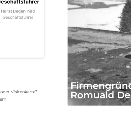
eschäftsführer
Neulandstr.1
Romual
Horst Degen
wird
Umzug in die neuen
Firmen
Geschäftsführer
Geschäftsräume nach
Romuald 
Achern, Neulandstr. 1
Firmengrün
Romuald De
 oder Visitenkarte?
lem.