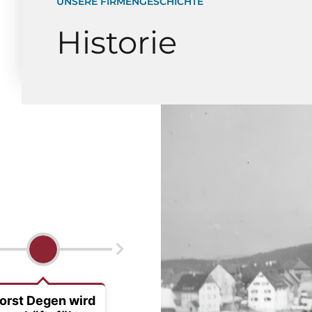
UNSERE FIRMENGESCHICHTE
Historie
orst Degen wird
1988 Umzug
2001 