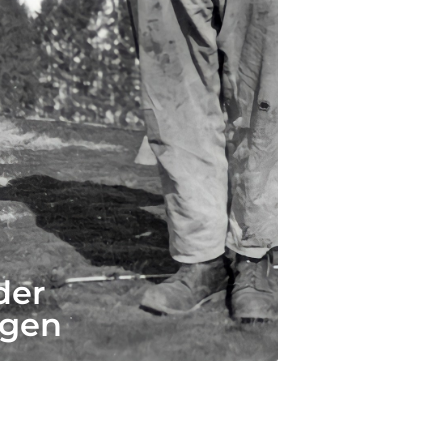
d Degen
Marketingpreis
Degen wird
SHK Handwerk
Geschäfts-
gründer
führerin
Degen
stirbt
Horst Degen
gewinnt
den Marketingpreis für
Karin Degen
wird
das deutsche SHK-
Geschäftsführerin
Handwerk
der
gen