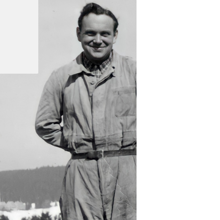
Tod von
2003
2005 Karin