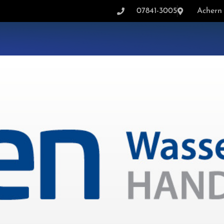
07841-3005
Achern