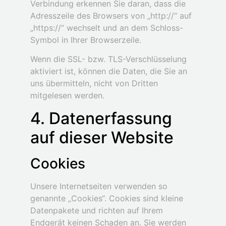
Verbindung erkennen Sie daran, dass die
Adresszeile des Browsers von „http://“ auf
„https://“ wechselt und an dem Schloss-
Symbol in Ihrer Browserzeile.
Wenn die SSL- bzw. TLS-Verschlüsselung
aktiviert ist, können die Daten, die Sie an
uns übermitteln, nicht von Dritten
mitgelesen werden.
4. Datenerfassung
auf dieser Website
Cookies
Unsere Internetseiten verwenden so
genannte „Cookies“. Cookies sind kleine
Datenpakete und richten auf Ihrem
Endgerät keinen Schaden an. Sie werden