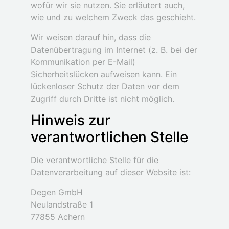
wofür wir sie nutzen. Sie erläutert auch,
wie und zu welchem Zweck das geschieht.
Wir weisen darauf hin, dass die
Datenübertragung im Internet (z. B. bei der
Kommunikation per E-Mail)
Sicherheitslücken aufweisen kann. Ein
lückenloser Schutz der Daten vor dem
Zugriff durch Dritte ist nicht möglich.
Hinweis zur
verantwortlichen Stelle
Die verantwortliche Stelle für die
Datenverarbeitung auf dieser Website ist:
Degen GmbH
Neulandstraße 1
77855 Achern