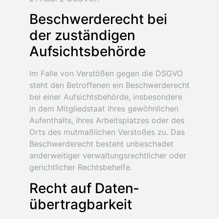
Beschwerde­recht bei
der zuständigen
Aufsichts­behörde
Im Falle von Verstößen gegen die DSGVO
steht den Betroffenen ein Beschwerderecht
bei einer Aufsichtsbehörde, insbesondere
in dem Mitgliedstaat ihres gewöhnlichen
Aufenthalts, ihres Arbeitsplatzes oder des
Orts des mutmaßlichen Verstoßes zu. Das
Beschwerderecht besteht unbeschadet
anderweitiger verwaltungsrechtlicher oder
gerichtlicher Rechtsbehelfe.
Recht auf Daten­
übertrag­barkeit