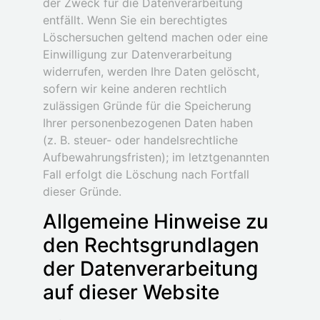
der Zweck für die Datenverarbeitung
entfällt. Wenn Sie ein berechtigtes
Löschersuchen geltend machen oder eine
Einwilligung zur Datenverarbeitung
widerrufen, werden Ihre Daten gelöscht,
sofern wir keine anderen rechtlich
zulässigen Gründe für die Speicherung
Ihrer personenbezogenen Daten haben
(z. B. steuer- oder handelsrechtliche
Aufbewahrungsfristen); im letztgenannten
Fall erfolgt die Löschung nach Fortfall
dieser Gründe.
Allgemeine Hinweise zu
den Rechtsgrundlagen
der Datenverarbeitung
auf dieser Website