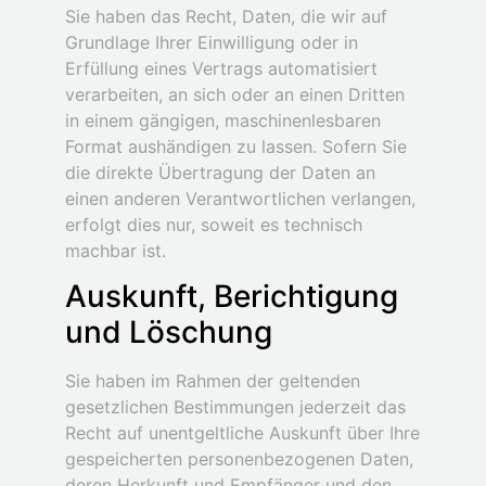
Sie haben das Recht, Daten, die wir auf
Grundlage Ihrer Einwilligung oder in
Erfüllung eines Vertrags automatisiert
verarbeiten, an sich oder an einen Dritten
in einem gängigen, maschinenlesbaren
Format aushändigen zu lassen. Sofern Sie
die direkte Übertragung der Daten an
einen anderen Verantwortlichen verlangen,
erfolgt dies nur, soweit es technisch
machbar ist.
Auskunft, Berichtigung
und Löschung
Sie haben im Rahmen der geltenden
gesetzlichen Bestimmungen jederzeit das
Recht auf unentgeltliche Auskunft über Ihre
gespeicherten personenbezogenen Daten,
deren Herkunft und Empfänger und den