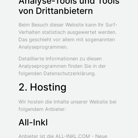
Analyse-Tools und Tools
von Dritt­anbietern
Beim Besuch dieser Website kann Ihr Surf-
Verhalten statistisch ausgewertet werden.
Das geschieht vor allem mit sogenannten
Analyseprogrammen.
Detaillierte Informationen zu diesen
Analyseprogrammen finden Sie in der
folgenden Datenschutzerklärung.
2. Hosting
Wir hosten die Inhalte unserer Website bei
folgendem Anbieter:
All-Inkl
Anbieter ist die ALL-INKL.COM - Neue