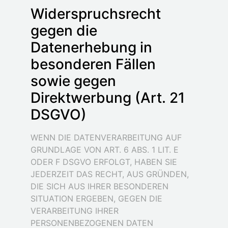
Widerspruchsrecht
gegen die
Datenerhebung in
besonderen Fällen
sowie gegen
Direktwerbung (Art. 21
DSGVO)
WENN DIE DATENVERARBEITUNG AUF
GRUNDLAGE VON ART. 6 ABS. 1 LIT. E
ODER F DSGVO ERFOLGT, HABEN SIE
JEDERZEIT DAS RECHT, AUS GRÜNDEN,
DIE SICH AUS IHRER BESONDEREN
SITUATION ERGEBEN, GEGEN DIE
VERARBEITUNG IHRER
PERSONENBEZOGENEN DATEN